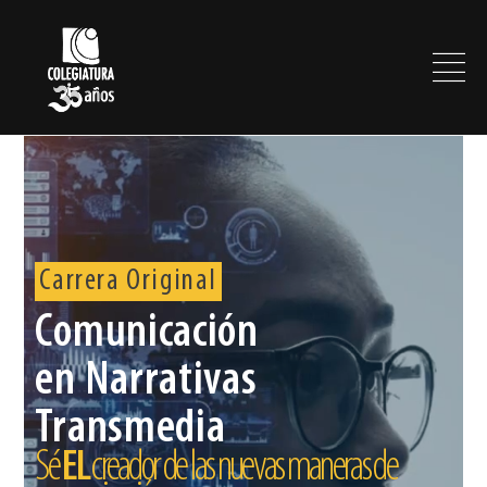
Carrera Original
Comunicación
en Narrativas
Transmedia
Sé
EL
creador de las nuevas maneras de