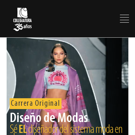
Carrera Original
Diseño de Modas
Sé
EL
diseñador del sistema moda en